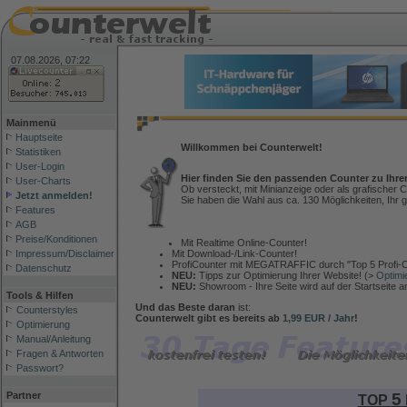
07.08.2026, 07:22
Mainmenü
Hauptseite
Willkommen bei Counterwelt!
Statistiken
User-Login
Hier finden Sie den passenden Counter zu Ihre
User-Charts
Ob versteckt, mit Minianzeige oder als grafischer C
Jetzt anmelden!
Sie haben die Wahl aus ca. 130 Möglichkeiten, Ihr g
Features
AGB
Preise/Konditionen
Mit Realtime Online-Counter!
Mit Download-/Link-Counter!
Impressum/Disclaimer
ProfiCounter mit MEGATRAFFIC durch "Top 5 Profi-C
Datenschutz
NEU:
Tipps zur Optimierung Ihrer Website! (>
Optimi
NEU:
Showroom - Ihre Seite wird auf der Startseite 
Tools & Hilfen
Und das Beste daran
ist:
Counterstyles
Counterwelt gibt es bereits ab
1,99 EUR / Jahr
!
Optimierung
Manual/Anleitung
Fragen & Antworten
Passwort?
5
Partner
TOP