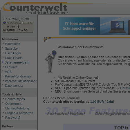
07.08.2026, 15:38
Mainmenü
Hauptseite
Willkommen bei Counterwelt!
Statistiken
User-Login
Hier finden Sie den passenden Counter zu Ihre
User-Charts
Ob versteckt, mit Minianzeige oder als grafischer C
Jetzt anmelden!
Sie haben die Wahl aus ca. 130 Möglichkeiten, Ihr g
Features
AGB
Preise/Konditionen
Mit Realtime Online-Counter!
Mit Download-/Link-Counter!
Impressum/Disclaimer
ProfiCounter mit MEGATRAFFIC durch "Top 5 Profi-C
Datenschutz
NEU:
Tipps zur Optimierung Ihrer Website! (>
Optimi
NEU:
Showroom - Ihre Seite wird auf der Startseite 
Tools & Hilfen
Und das Beste daran
ist:
Counterstyles
Counterwelt gibt es bereits ab
1,99 EUR / Jahr
!
Optimierung
Manual/Anleitung
Fragen & Antworten
Passwort?
5
Partner
TOP