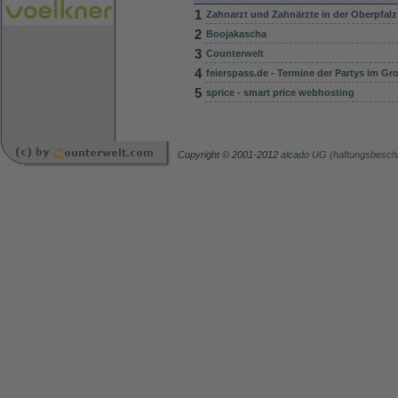
1
Zahnarzt und Zahnärzte in der Oberpfalz
2
Boojakascha
3
Counterwelt
4
feierspass.de - Termine der Partys im G
5
sprice - smart price webhosting
Copyright © 2001-2012
alcado UG (haftungsbesch