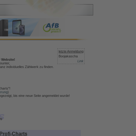
letzte Anmeldung
Boojakascha
r Website!
Link
ounter,
anz individuelles Zählwerk zu finden.
harts"!
erung
)
angezeigt, bis eine neue Seite angemeldet wurde!
Profi-Charts