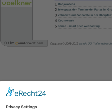
1
Boojakascha
2
feierspass.de - Termine der Partys im G
3
Zahnarzt und Zahnärzte in der Oberpfalz
4
Counterwelt
5
sprice - smart price webhosting
Copyright © 2001-2012
alcado UG (haftungsbesch