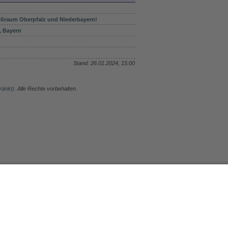
roßraum Oberpfalz und Niederbayern!
, Bayern
Stand: 26.01.2024, 15:00
ränkt)
. Alle Rechte vorbehalten.