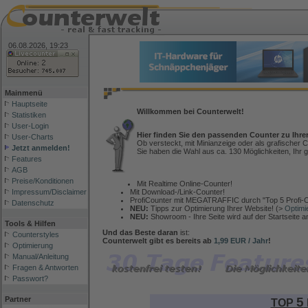
06.08.2026, 19:23
Mainmenü
Hauptseite
Willkommen bei Counterwelt!
Statistiken
User-Login
Hier finden Sie den passenden Counter zu Ihre
User-Charts
Ob versteckt, mit Minianzeige oder als grafischer C
Jetzt anmelden!
Sie haben die Wahl aus ca. 130 Möglichkeiten, Ihr g
Features
AGB
Preise/Konditionen
Mit Realtime Online-Counter!
Mit Download-/Link-Counter!
Impressum/Disclaimer
ProfiCounter mit MEGATRAFFIC durch "Top 5 Profi-C
Datenschutz
NEU:
Tipps zur Optimierung Ihrer Website! (>
Optimi
NEU:
Showroom - Ihre Seite wird auf der Startseite 
Tools & Hilfen
Und das Beste daran
ist:
Counterstyles
Counterwelt gibt es bereits ab
1,99 EUR / Jahr
!
Optimierung
Manual/Anleitung
Fragen & Antworten
Passwort?
5
Partner
TOP