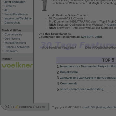
Ob versteckt, mit Minianzeige oder als grafischer C
Jetzt anmelden!
Sie haben die Wahl aus ca. 130 Möglichkeiten, Ihr g
Features
AGB
Preise/Konditionen
Mit Realtime Online-Counter!
Mit Download-/Link-Counter!
Impressum/Disclaimer
ProfiCounter mit MEGATRAFFIC durch "Top 5 Profi-C
Datenschutz
NEU:
Tipps zur Optimierung Ihrer Website! (>
Optimi
NEU:
Showroom - Ihre Seite wird auf der Startseite 
Tools & Hilfen
Und das Beste daran
ist:
Counterstyles
Counterwelt gibt es bereits ab
1,99 EUR / Jahr
!
Optimierung
Manual/Anleitung
Fragen & Antworten
Passwort?
5
Partner
TOP
1
feierspass.de - Termine der Partys im G
2
Boojakascha
3
Zahnarzt und Zahnärzte in der Oberpfalz
4
Counterwelt
5
sprice - smart price webhosting
Copyright © 2001-2012
alcado UG (haftungsbesch