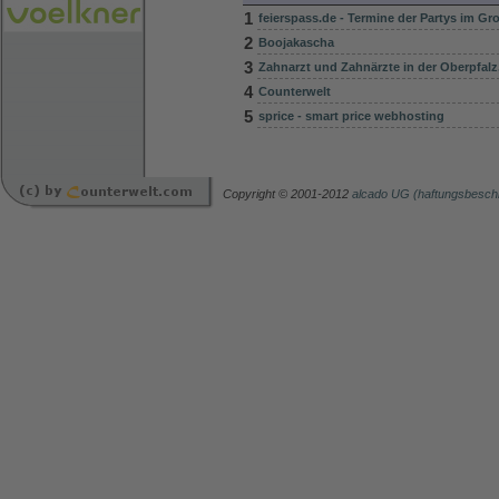
1
feierspass.de - Termine der Partys im G
2
Boojakascha
3
Zahnarzt und Zahnärzte in der Oberpfalz
4
Counterwelt
5
sprice - smart price webhosting
Copyright © 2001-2012
alcado UG (haftungsbesch