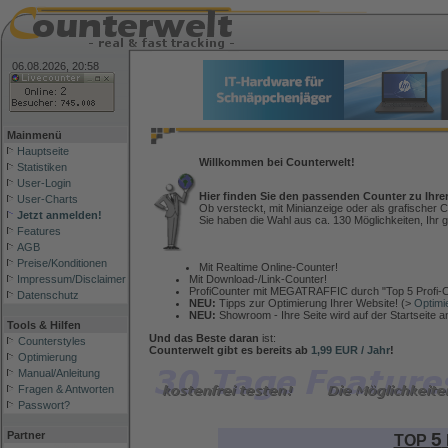
06.08.2026, 20:58
Mainmenü
Hauptseite
Willkommen bei Counterwelt!
Statistiken
User-Login
Hier finden Sie den passenden Counter zu Ihre
User-Charts
Ob versteckt, mit Minianzeige oder als grafischer C
Jetzt anmelden!
Sie haben die Wahl aus ca. 130 Möglichkeiten, Ihr g
Features
AGB
Preise/Konditionen
Mit Realtime Online-Counter!
Mit Download-/Link-Counter!
Impressum/Disclaimer
ProfiCounter mit MEGATRAFFIC durch "Top 5 Profi-C
Datenschutz
NEU:
Tipps zur Optimierung Ihrer Website! (>
Optimi
NEU:
Showroom - Ihre Seite wird auf der Startseite 
Tools & Hilfen
Und das Beste daran
ist:
Counterstyles
Counterwelt gibt es bereits ab
1,99 EUR / Jahr
!
Optimierung
Manual/Anleitung
Fragen & Antworten
Passwort?
5
Partner
TOP