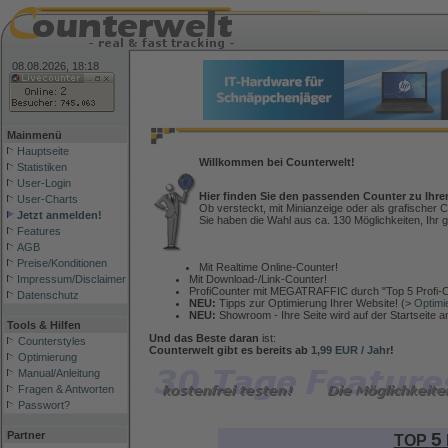
08.08.2026, 18:18
Mainmenü
Hauptseite
Willkommen bei Counterwelt!
Statistiken
User-Login
Hier finden Sie den passenden Counter zu Ihre
User-Charts
Ob versteckt, mit Minianzeige oder als grafischer C
Jetzt anmelden!
Sie haben die Wahl aus ca. 130 Möglichkeiten, Ihr g
Features
AGB
Preise/Konditionen
Mit Realtime Online-Counter!
Mit Download-/Link-Counter!
Impressum/Disclaimer
ProfiCounter mit MEGATRAFFIC durch "Top 5 Profi-C
Datenschutz
NEU:
Tipps zur Optimierung Ihrer Website! (>
Optimi
NEU:
Showroom - Ihre Seite wird auf der Startseite 
Tools & Hilfen
Und das Beste daran
ist:
Counterstyles
Counterwelt gibt es bereits ab
1,99 EUR / Jahr
!
Optimierung
Manual/Anleitung
Fragen & Antworten
Passwort?
5
Partner
TOP