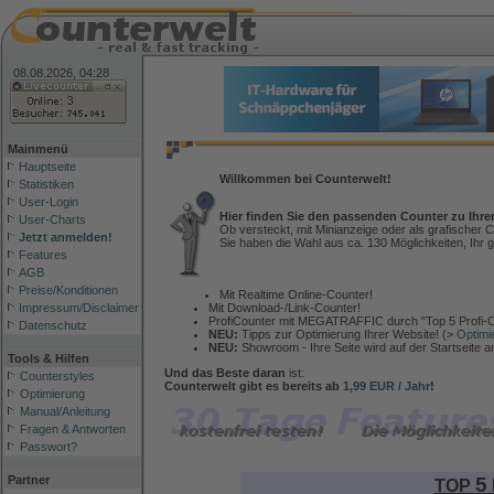
08.08.2026, 04:28
Mainmenü
Hauptseite
Willkommen bei Counterwelt!
Statistiken
User-Login
Hier finden Sie den passenden Counter zu Ihre
User-Charts
Ob versteckt, mit Minianzeige oder als grafischer C
Jetzt anmelden!
Sie haben die Wahl aus ca. 130 Möglichkeiten, Ihr g
Features
AGB
Preise/Konditionen
Mit Realtime Online-Counter!
Mit Download-/Link-Counter!
Impressum/Disclaimer
ProfiCounter mit MEGATRAFFIC durch "Top 5 Profi-C
Datenschutz
NEU:
Tipps zur Optimierung Ihrer Website! (>
Optimi
NEU:
Showroom - Ihre Seite wird auf der Startseite 
Tools & Hilfen
Und das Beste daran
ist:
Counterstyles
Counterwelt gibt es bereits ab
1,99 EUR / Jahr
!
Optimierung
Manual/Anleitung
Fragen & Antworten
Passwort?
5
Partner
TOP