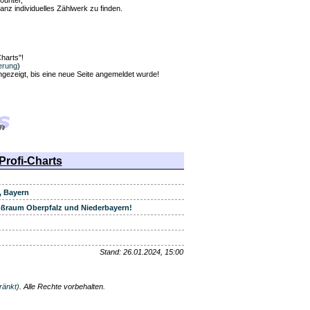
ounter,
anz individuelles Zählwerk zu finden.
harts"!
erung
)
angezeigt, bis eine neue Seite angemeldet wurde!
Profi-Charts
, Bayern
roßraum Oberpfalz und Niederbayern!
Stand: 26.01.2024, 15:00
ränkt)
. Alle Rechte vorbehalten.