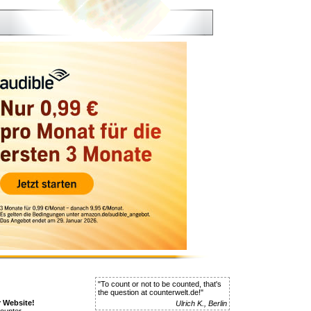
"To count or not to be counted, that's
the question at counterwelt.de!"
r Website!
Ulrich K., Berlin