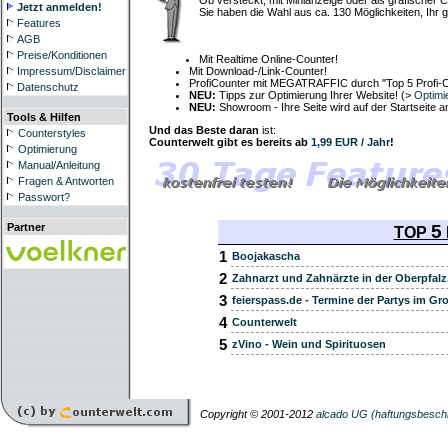
Ob versteckt, mit Minianzeige oder als grafischer C
Jetzt anmelden!
Sie haben die Wahl aus ca. 130 Möglichkeiten, Ihr g
Features
AGB
Preise/Konditionen
Mit Realtime Online-Counter!
Mit Download-/Link-Counter!
Impressum/Disclaimer
ProfiCounter mit MEGATRAFFIC durch "Top 5 Profi-C
Datenschutz
NEU:
Tipps zur Optimierung Ihrer Website! (>
Optimi
NEU:
Showroom - Ihre Seite wird auf der Startseite 
Tools & Hilfen
Und das Beste daran
ist:
Counterstyles
Counterwelt gibt es bereits ab
1,99 EUR / Jahr
!
Optimierung
Manual/Anleitung
Fragen & Antworten
Passwort?
5
Partner
TOP
1
Boojakascha
2
Zahnarzt und Zahnärzte in der Oberpfalz
3
feierspass.de - Termine der Partys im G
4
Counterwelt
5
zVino - Wein und Spirituosen
Copyright © 2001-2012
alcado UG (haftungsbesch