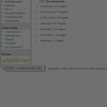
Die Kategorien
Join free now!
Features
Funktionen
( 6 Fragen)
Terms
Abrechnung
( 4 Fragen)
Pricing/Conditions
Contact/Imprint
HTML-Code
( 3 Fragen)
Datenschutz
Zählungen
( 5 Fragen)
Tools & Help
Statistiken
( 3 Fragen)
Counterstyles
Usercharts
( 1 Frage)
Optimierung
Manual
Allgemein
( 1 Frage)
The FAQ
lost Password?
Partner
Copyright © 2001-2012
alcado UG (haftungsbesch