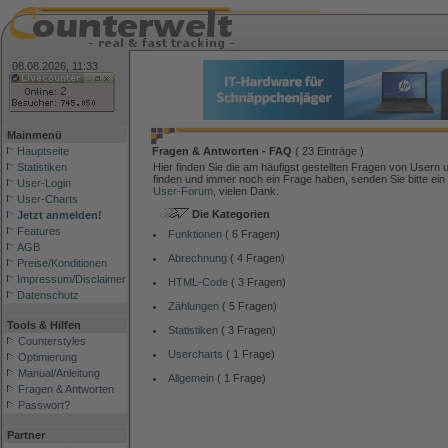
08.08.2026, 11:33
Mainmenü
Hauptseite
Fragen & Antworten - FAQ
( 23 Einträge )
Statistiken
Hier finden Sie die am häufigst gestellten Fragen von Usern 
finden und immer noch ein Frage haben, senden Sie bitte ein
User-Login
User-Forum
, vielen Dank.
User-Charts
Die Kategorien
Jetzt anmelden!
Features
Funktionen
( 6 Fragen)
AGB
Abrechnung
( 4 Fragen)
Preise/Konditionen
Impressum/Disclaimer
HTML-Code
( 3 Fragen)
Datenschutz
Zählungen
( 5 Fragen)
Tools & Hilfen
Statistiken
( 3 Fragen)
Counterstyles
Usercharts
( 1 Frage)
Optimierung
Manual/Anleitung
Allgemein
( 1 Frage)
Fragen & Antworten
Passwort?
Partner