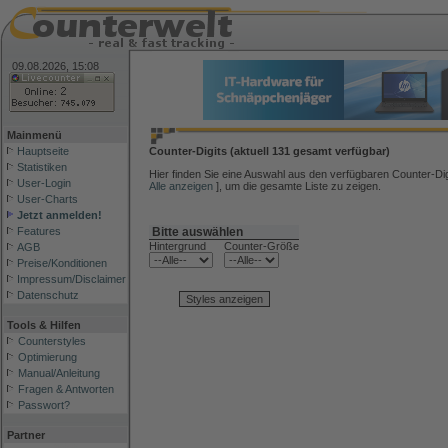
09.08.2026, 15:08
Mainmenü
Hauptseite
Counter-Digits (aktuell 131 gesamt verfügbar)
Statistiken
Hier finden Sie eine Auswahl aus den verfügbaren Counter-Digit
User-Login
Alle anzeigen
], um die gesamte Liste zu zeigen.
User-Charts
Jetzt anmelden!
Bitte auswählen
Features
Hintergrund
Counter-Größe
AGB
Preise/Konditionen
Impressum/Disclaimer
Datenschutz
Tools & Hilfen
Counterstyles
Optimierung
Manual/Anleitung
Fragen & Antworten
Passwort?
Partner