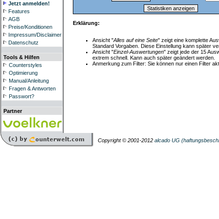
Jetzt anmelden!
Features
AGB
Erklärung:
Preise/Konditionen
Impressum/Disclaimer
Ansicht "
Alles auf eine Seite
" zeigt eine komplette Aus
Datenschutz
Standard Vorgaben. Diese Einstellung kann später ve
Ansicht "
Einzel-Auswertungen
" zeigt jede der 15 Aus
Tools & Hilfen
extrem schnell. Kann auch später geändert werden.
Anmerkung zum Filter: Sie können nur einen Filter akt
Counterstyles
Optimierung
Manual/Anleitung
Fragen & Antworten
Passwort?
Partner
Copyright © 2001-2012
alcado UG (haftungsbesch